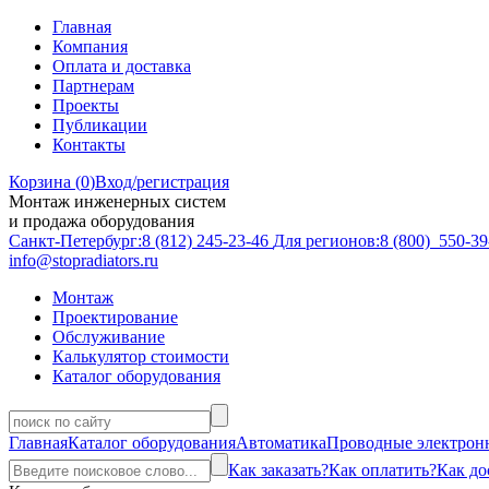
Главная
Компания
Оплата и доставка
Партнерам
Проекты
Публикации
Контакты
Корзина (
0
)
Вход/регистрация
Монтаж инженерных систем
и продажа оборудования
Санкт-Петербург:
8 (812)
245-23-46
Для регионов:
8 (800)
550-39
info@stopradiators.ru
Монтаж
Проектирование
Обслуживание
Калькулятор стоимости
Каталог оборудования
Главная
Каталог оборудования
Автоматика
Проводные электрон
Как заказать?
Как оплатить?
Как до