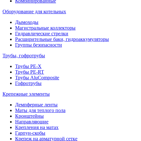
Комбинированные
Оборудование для котельных
Дымоходы
Магистральные коллекторы
Гидравлические стрелки
Расширительные баки, гидроаккумуляторы
Группы безопасности
Трубы, гофротрубы
Трубы PE-X
Трубы PE-RT
Трубы AluComposite
Гофротрубы
Крепежные элементы
Демпферные ленты
Маты для теплого пола
Кронштейны
Направляющие
Крепления на матах
Гарпун-скобы
Крепеж на арматурной сетке