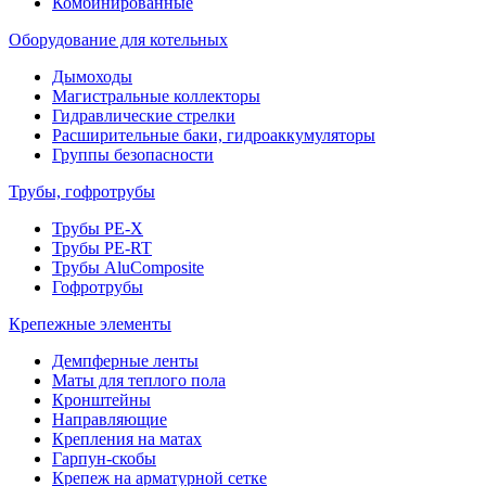
Комбинированные
Оборудование для котельных
Дымоходы
Магистральные коллекторы
Гидравлические стрелки
Расширительные баки, гидроаккумуляторы
Группы безопасности
Трубы, гофротрубы
Трубы PE-X
Трубы PE-RT
Трубы AluComposite
Гофротрубы
Крепежные элементы
Демпферные ленты
Маты для теплого пола
Кронштейны
Направляющие
Крепления на матах
Гарпун-скобы
Крепеж на арматурной сетке