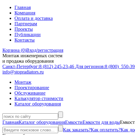
Главная
Компания
Оплата и доставка
Партнерам
Проекты
Публикации
Контакты
Корзина (
0
)
Вход/регистрация
Монтаж инженерных систем
и продажа оборудования
Санкт-Петербург:
8 (812)
245-23-46
Для регионов:
8 (800)
550-39
info@stopradiators.ru
Монтаж
Проектирование
Обслуживание
Калькулятор стоимости
Каталог оборудования
Главная
Каталог оборудования
Емкости
Емкости для воды
Емкост
Как заказать?
Как оплатить?
Как до