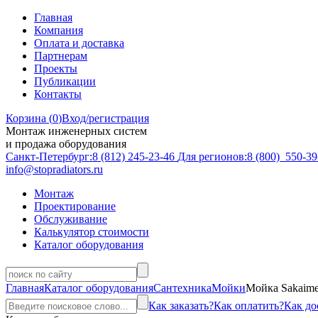
Главная
Компания
Оплата и доставка
Партнерам
Проекты
Публикации
Контакты
Корзина (
0
)
Вход/регистрация
Монтаж инженерных систем
и продажа оборудования
Санкт-Петербург:
8 (812)
245-23-46
Для регионов:
8 (800)
550-39
info@stopradiators.ru
Монтаж
Проектирование
Обслуживание
Калькулятор стоимости
Каталог оборудования
Главная
Каталог оборудования
Сантехника
Мойки
Мойка Sakaime
Как заказать?
Как оплатить?
Как до