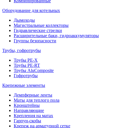
Комбинированные
Оборудование для котельных
Дымоходы
Магистральные коллекторы
Гидравлические стрелки
Расширительные баки, гидроаккумуляторы
Группы безопасности
Трубы, гофротрубы
Трубы PE-X
Трубы PE-RT
Трубы AluComposite
Гофротрубы
Крепежные элементы
Демпферные ленты
Маты для теплого пола
Кронштейны
Направляющие
Крепления на матах
Гарпун-скобы
Крепеж на арматурной сетке