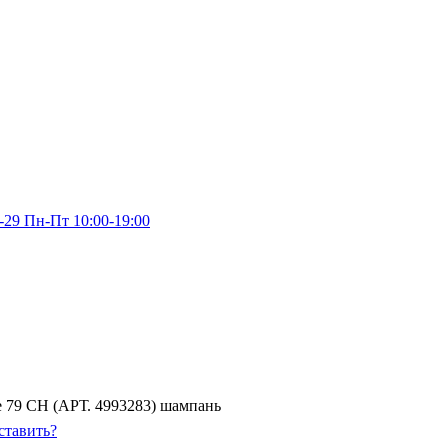
-29
Пн-Пт 10:00-19:00
 79 CH (АРТ. 4993283) шампань
ставить?