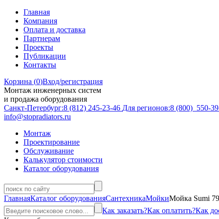
Главная
Компания
Оплата и доставка
Партнерам
Проекты
Публикации
Контакты
Корзина (
0
)
Вход/регистрация
Монтаж инженерных систем
и продажа оборудования
Санкт-Петербург:
8 (812)
245-23-46
Для регионов:
8 (800)
550-39
info@stopradiators.ru
Монтаж
Проектирование
Обслуживание
Калькулятор стоимости
Каталог оборудования
Главная
Каталог оборудования
Сантехника
Мойки
Мойка Sumi 79
Как заказать?
Как оплатить?
Как до