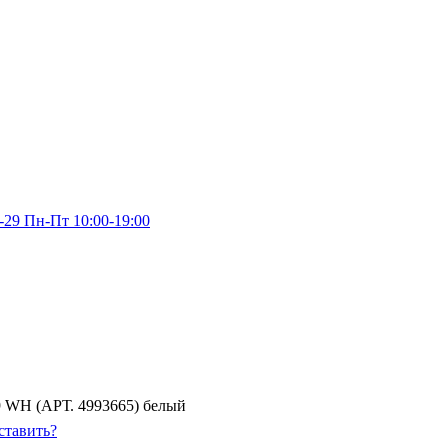
-29
Пн-Пт 10:00-19:00
 WH (АРТ. 4993665) белый
ставить?