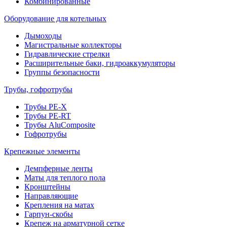
Комбинированные
Оборудование для котельных
Дымоходы
Магистральные коллекторы
Гидравлические стрелки
Расширительные баки, гидроаккумуляторы
Группы безопасности
Трубы, гофротрубы
Трубы PE-X
Трубы PE-RT
Трубы AluComposite
Гофротрубы
Крепежные элементы
Демпферные ленты
Маты для теплого пола
Кронштейны
Направляющие
Крепления на матах
Гарпун-скобы
Крепеж на арматурной сетке