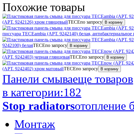
Похожие
товары
(АРТ. 9242126) хром глянцевый
TECE
по запросу
В корзину
писсуара TECEambia (АРТ. 9242140) белая, антибактериальное
9242100) белая
TECE
по запросу
В корзину
(АРТ. 9242403) черная глянцевая
TECE
по запросу
В корзину
(АРТ. 9242402) хром матовый
TECE
по запросу
В корзину
Панели смыва
еще товаров
в категории:
182
Stop radiators
отопление б
Монтаж