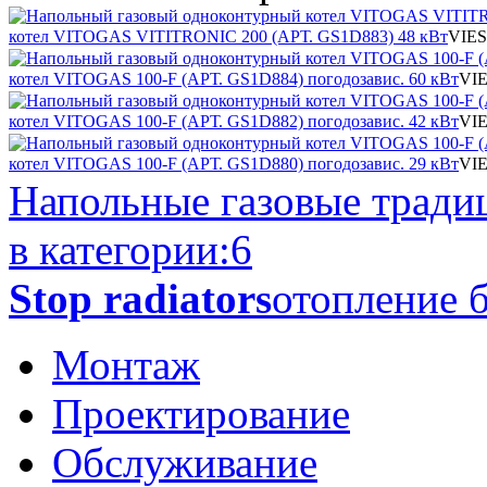
котел VITOGAS VITITRONIC 200 (АРТ. GS1D883) 48 кВт
VIE
котел VITOGAS 100-F (АРТ. GS1D884) погодозавис. 60 кВт
VI
котел VITOGAS 100-F (АРТ. GS1D882) погодозавис. 42 кВт
VI
котел VITOGAS 100-F (АРТ. GS1D880) погодозавис. 29 кВт
VI
Напольные газовые трад
в категории:
6
Stop radiators
отопление б
Монтаж
Проектирование
Обслуживание