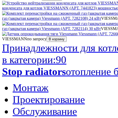
конденсата для котлов VIESSMANN (АРТ. 7441823) мощностью
газ (закрытая камера) Viessmann (АРТ. 7282108) 24 кВт
VIESSM
газ (закрытая камера) Viessmann (АРТ. 7282114) 30 кВт
VIESSM
VIESSMANN
по запросу
В корзину
Принадлежности для котл
в категории:
90
Stop radiators
отопление б
Монтаж
Проектирование
Обслуживание