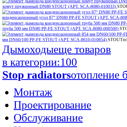
хомут пружинный DN80 STOUT (АРТ. SCA-8080-010033)
STO
конденсационный угол 87° DN80 PP-FE STOUT (АРТ. SCA-808
труба 500 мм DN80 PP-FE STOUT (АРТ. SCA-8080-000500)
ST
мм DN60/100 PP-FE STOUT (АРТ. SCA-8610-010854)
STOUT
по
Дымоходы
еще товаров
в категории:
100
Stop radiators
отопление б
Монтаж
Проектирование
Обслуживание