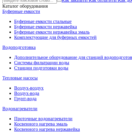
Как заказать?
Как оплатить?
Как до
Каталог оборудования
Буферные емкости
Буферные емкости стальные
Буферные емкости нержавейка
Буферные емкости нержавейка эмаль
Комплектующие для буферных емкостей
Водоподготовка
Дополнительное оборудование для станций водоподгото
Системы фильтрации воды
Станции подготовки воды
Тепловые насосы
Воздух-воздух
Воздух-вода
Грунт-вода
Водонагреватели
Проточные водонагреватели
Косвенного нагрева эмаль
Косвенного нагрева нержавейка