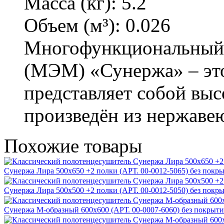
Масса (кг):
5.2
Объем (м³):
0.026
Многофункциональный
(МЭМ) «Сунержа» – это
представляет собой вы
произведён из нержаве
Похожие
товары
Сунержа Лира 500х650 +2 полки (АРТ. 00-0012-5065) без покр
Сунержа Лира 500х500 +2 полки (АРТ. 00-0012-5050) без покр
Сунержа М-образный 600х600 (АРТ. 00-0007-6060) без покрыти