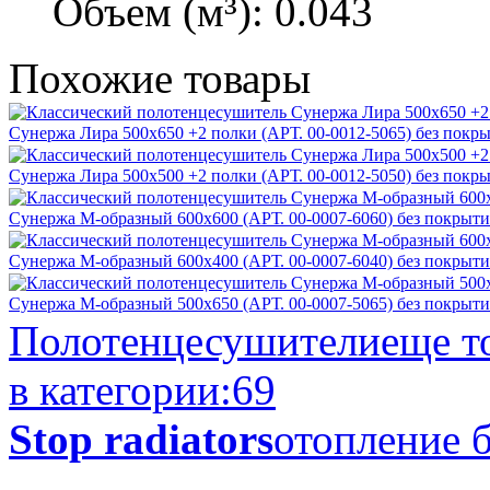
Объем (м³):
0.043
Похожие
товары
Сунержа Лира 500х650 +2 полки (АРТ. 00-0012-5065) без покр
Сунержа Лира 500х500 +2 полки (АРТ. 00-0012-5050) без покр
Сунержа М-образный 600х600 (АРТ. 00-0007-6060) без покрыти
Сунержа М-образный 600х400 (АРТ. 00-0007-6040) без покрыти
Сунержа М-образный 500х650 (АРТ. 00-0007-5065) без покрыти
Полотенцесушители
еще т
в категории:
69
Stop radiators
отопление б