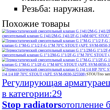
Резьба: наружная.
Похожие
товары
смесительный клапан G 1)41/2M-G 1)41/2F-G 1)4M 60°С STOU
клапан G 1"M-G 1"1/2 F-G 1"M 70°С STOUT (АРТ. SVM-0050-
смесительный клапан G 1"1/2M-G 1"1/2F-G 1"M 70°С STOUT 
клапан G 1"М-G 1"1/2F-G 1"M 60°С STOUT (АРТ. SVM-0050-3
1)4 1/4 НР 70°С STOUT (АРТ. SVM-0030-325508)
STOUT
по за
Регулирующая арматура
е
в категории:
29
Stop radiators
отопление б