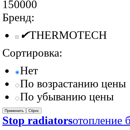
150000
Бренд:
✔
THERMOTECH
Сортировка:
Нет
По возрастанию цены
По убыванию цены
Сброс
Stop radiators
отопление б