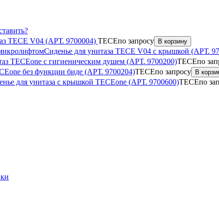
ставить?
аз TECE V04 (АРТ. 9700004)
TECE
по запросу
В корзину
Сиденье для унитаза TECE V04 с крышкой (АРТ. 9
аз TECEone с гигиеническим душем (АРТ. 9700200)
TECE
по зап
CEone без функции биде (АРТ. 9700204)
TECE
по запросу
В корзи
енье для унитаза с крышкой TECEone (АРТ. 9700600)
TECE
по за
вки