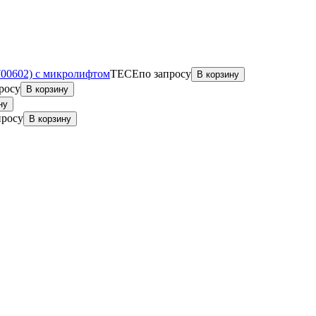
700602) с микролифтом
TECE
по запросу
В корзину
росу
В корзину
ну
просу
В корзину