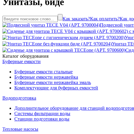
Унитазы, биде
Как заказать?
Как оплатить?
Как до
Подвесной унит
Унит
Унитаз TE
Сид
Каталог оборудования
Буферные емкости
Буферные емкости стальные
Буферные емкости нержавейка
Буферные емкости нержавейка эмаль
Комплектующие для буферных емкостей
Водоподготовка
Дополнительное оборудование для станций водоподгото
Системы фильтрации воды
Станции подготовки воды
Тепловые насосы