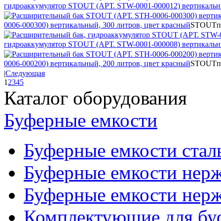
гидроаккумулятор STOUT (АРТ. STW-0001-000012) вертикальны
0006-000300) вертикальный, 300 литров, цвет красный
STOUT
п
гидроаккумулятор STOUT (АРТ. STW-0001-000008) вертикальны
0006-000200) вертикальный, 200 литров, цвет красный
STOUT
п
|
Следующая
1
2
3
4
5
Каталог оборудования
Буферные емкости
Буферные емкости стал
Буферные емкости нерж
Буферные емкости нерж
Комплектующие для бу