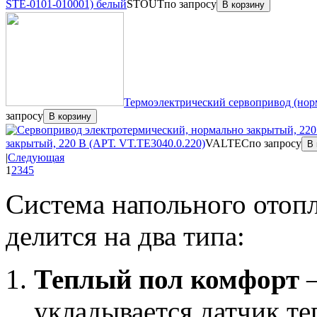
STE-0101-010001) белый
STOUT
по запросу
В корзину
Термоэлектрический сервопривод (нор
запросу
В корзину
закрытый, 220 В (АРТ. VT.TE3040.0.220)
VALTEC
по запросу
В 
|
Следующая
1
2
3
4
5
Система напольного отоп
делится на два типа:
Теплый пол комфорт
укладывается датчик те