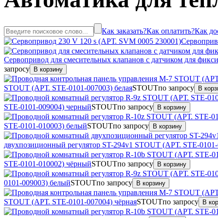
Как заказать?
Как оплатить?
Как до
Сервоприво
Сервопривод для смесительных клапанов с датчиком для фикс
запросу
В корзину
STOUT (АРТ. STE-0101-007003) белая
STOUT
по запросу
В корз
STE-0101-009004) черный
STOUT
по запросу
В корзину
STE-0101-010003) белый
STOUT
по запросу
В корзину
двухпозиционный регулятор ST-294v1 STOUT (АРТ. STE-0101-
STE-0101-010002) чёрный
STOUT
по запросу
В корзину
0101-009003) белый
STOUT
по запросу
В корзину
STOUT (АРТ. STE-0101-007004) чёрная
STOUT
по запросу
В ко