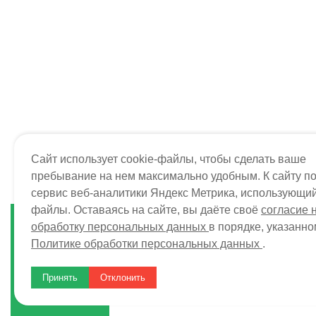
Сайт использует cookie-файлы, чтобы сделать ваше
пребывание на нем максимально удобным. К сайту п
сервис веб-аналитики Яндекс Метрика, использующий
файлы. Оставаясь на сайте, вы даёте своё
согласие 
обработку персональных данных
в порядке, указанно
МОНТАЖ
ПРОЕКТ
Политике обработки персональных данных
.
Санкт-
2026 © «StopRadiators»
8 (8
Все права защищены.
Принять
Отклонить
Политика конфиденциальности
Пол