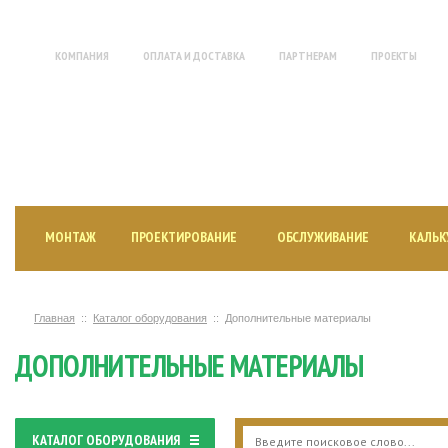
КОМПАНИЯ
ОПЛАТА И ДОСТАВКА
ПАРТНЕРАМ
ПРОЕКТЫ
МОНТАЖ ИНЖЕНЕРНЫХ СИСТЕМ
И ПРОДАЖА ОБОРУДОВАНИЯ
МОНТАЖ
ПРОЕКТИРОВАНИЕ
ОБСЛУЖИВАНИЕ
КАЛЬК
Главная
Каталог оборудования
Дополнительные материалы
ДОПОЛНИТЕЛЬНЫЕ МАТЕРИАЛЫ
КАТАЛОГ ОБОРУДОВАНИЯ