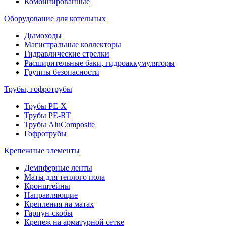
Комбинированные
Оборудование для котельных
Дымоходы
Магистральные коллекторы
Гидравлические стрелки
Расширительные баки, гидроаккумуляторы
Группы безопасности
Трубы, гофротрубы
Трубы PE-X
Трубы PE-RT
Трубы AluComposite
Гофротрубы
Крепежные элементы
Демпферные ленты
Маты для теплого пола
Кронштейны
Направляющие
Крепления на матах
Гарпун-скобы
Крепеж на арматурной сетке