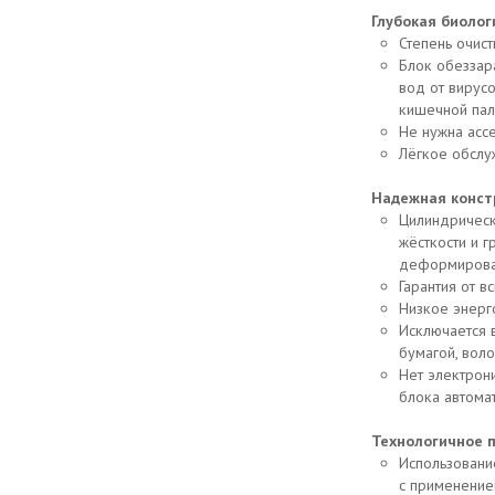
Глубокая биолог
Степень очист
Блок обеззар
вод от вирусо
кишечной пал
Не нужна асс
Лёгкое обслу
Надежная конст
Цилиндрическ
жёсткости и г
деформирова
Гарантия от в
Низкое энерг
Исключается 
бумагой, вол
Нет электрон
блока автомат
Технологичное п
Использовани
с применение