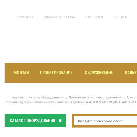
КОМПАНИЯ
ОПЛАТА И ДОСТАВКА
ПАРТНЕРАМ
ПРОЕКТЫ
МОНТАЖ ИНЖЕНЕРНЫХ СИСТЕМ
И ПРОДАЖА ОБОРУДОВАНИЯ
МОНТАЖ
ПРОЕКТИРОВАНИЕ
ОБСЛУЖИВАНИЕ
КАЛЬК
Главная
Каталог оборудования
Локальные очистные сооружения
Самот
Станция глубокой биологической очистки Аэробокс A-410-8 MAX 110 (АРТ. А4108M
КАТАЛОГ ОБОРУДОВАНИЯ