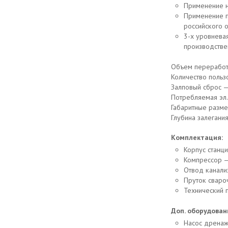
Применение 
Применение п
российского 
3-х уровневая
производстве
Объем переработк
Количество польз
Залповый сброс —
Потребляемая эл.
Габаритные размер
Глубина залегани
Комплектация:
Корпус станци
Компрессор —
Отвод канали
Пруток свароч
Технический п
Доп. оборудован
Насос дренаж