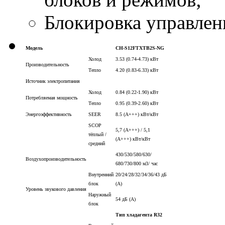
Блокировка управлен
Модель
CH-S12FTXTB2S-NG
Холод
3.53 (0.74-4.73)
кВт
Производительность
Тепло
4.20 (0.83-6.33)
кВт
Источник электропитания
Холод
0.84 (0.22-1.90)
кВт
Потребляемая мощность
Тепло
0.95 (0.39-2.60)
кВт
Энергоэффективность
SEER
8.5 (А+++)
кВт/кВт
SCOP
5,7 (A+++) / 5,1
тёплый /
(A+++)
кВт/кВт
средний
430/530/580/630/
Воздухопроизводительность
680/730/800
м3/ час
Внутренний
20/24/28/32/34/36/43
дБ
блок
(A)
Уровень звукового давления
Наружный
54
дБ (A)
блок
Тип хладагента R32