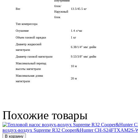
Внутренний
блок/
Вес
13.5/45.5
кг
Наружный
блок
Тип компрессора
Осушение
1.4
л/час
Объем газовой зарядки
1
кг
Диаметр жидкосной
6.38/1/4″
мм/ дюйм
магистрали
Диаметр газовой магистрали
9.53/3/8″
мм/ дюйм
Максимальный перепад
10
м
высоты магистрали
Максимальная длина
20
м
магистрали
Похожие
товары
воздух-воздух Supreme R32 Cooper&Hunter CH-S24FTXAM2S
В корзину